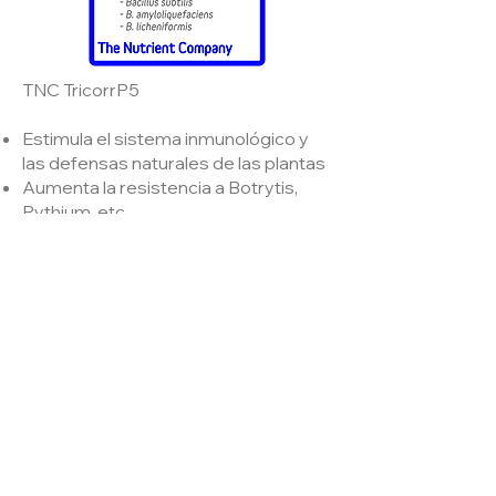
TNC TricorrP5
Estimula el sistema inmunológico y
las defensas naturales de las plantas
Aumenta la resistencia a Botrytis,
Pythium, etc.
Controla especies patógenas
incluyendo Fusarium
Mejorar el crecimiento y el
rendimiento general
Mejorar las tasas de germinación
Lee mas....