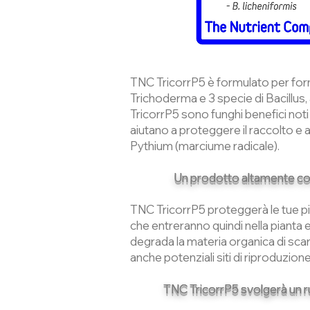
TNC TricorrP5 è formulato per forni
Trichoderma e 3 specie di Bacillus
TricorrP5 sono funghi benefici noti 
aiutano a proteggere il raccolto e ad
Pythium (marciume radicale).
Un prodotto altamente con
TNC TricorrP5 proteggerà le tue pia
che entreranno quindi nella pianta 
degrada la materia organica di scar
anche potenziali siti di riproduzione
TNC TricorrP5 svolgerà un ruo