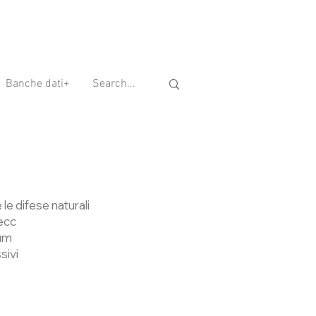
Banche dati+
 le difese naturali
 ecc
ium
sivi