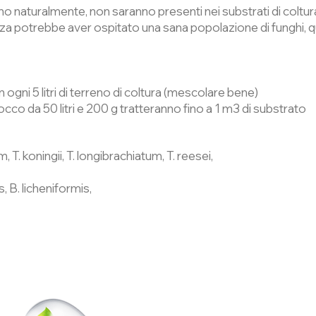
 naturalmente, non saranno presenti nei substrati di coltura i
a potrebbe aver ospitato una sana popolazione di funghi, qu
ogni 5 litri di terreno di coltura (mescolare bene)
cocco da 50 litri e 200 g tratteranno fino a 1 m3 di substrato
. koningii, T. longibrachiatum, T. reesei,
s, B. licheniformis,