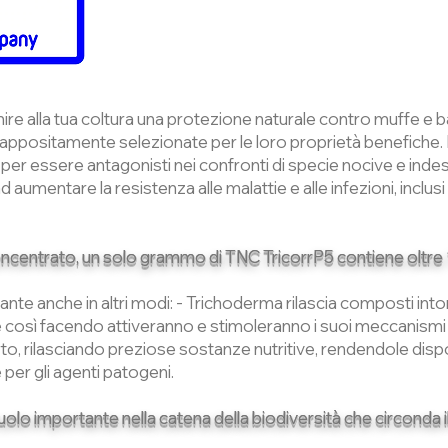
re alla tua coltura una protezione naturale contro muffe e ba
, appositamente selezionate per le loro proprietà benefiche.
per essere antagonisti nei confronti di specie nocive e indesi
 aumentare la resistenza alle malattie e alle infezioni, inclus
centrato, un solo grammo di TNC TricorrP5 contiene oltre 1,
nte anche in altri modi: - Trichoderma rilascia composti intor
e così facendo attiveranno e stimoleranno i suoi meccanismi d
to, rilasciando preziose sostanze nutritive, rendendole dispo
 per gli agenti patogeni.
lo importante nella catena della biodiversità che circonda il