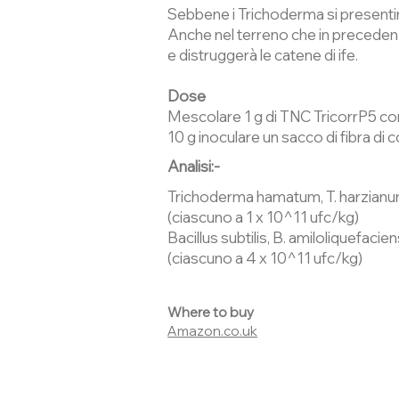
Sebbene i Trichoderma si presentino
Anche nel terreno che in precedenz
e distruggerà le catene di ife.
Dose
Mescolare 1 g di TNC TricorrP5 con 
10 g inoculare un sacco di fibra di 
Analisi:-
Trichoderma hamatum, T. harzianum, T
(ciascuno a 1 x 10^11 ufc/kg)
Bacillus subtilis, B. amiloliquefacien
(ciascuno a 4 x 10^11 ufc/kg)
Where to buy
Amazon.co.uk